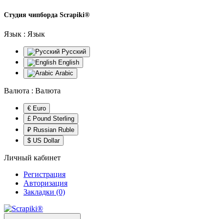
Студия чипборда
Scrapiki®
Язык :
Язык
Русский
English
Arabic
Валюта :
Валюта
€ Euro
£ Pound Sterling
₽ Russian Ruble
$ US Dollar
Личный кабинет
Регистрация
Авторизация
Закладки (0)