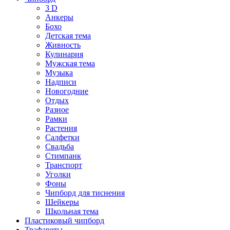
3 D
Анкеры
Бохо
Детская тема
Живность
Кулинария
Мужская тема
Музыка
Надписи
Новогодние
Отдых
Разное
Рамки
Растения
Салфетки
Свадьба
Стимпанк
Транспорт
Уголки
Фоны
Чипборд для тиснения
Шейкеры
Школьная тема
Пластиковый чипборд
Трафареты