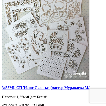
3455MI, СП 'Наше Счастье' (мастер Муравлева М.)
Пластик 1,55ммЦвет Белый..
471.00₽
Без НДС: 471.00₽