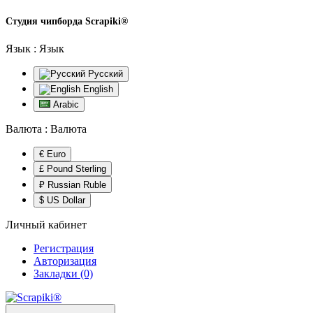
Студия чипборда
Scrapiki®
Язык :
Язык
Русский
English
Arabic
Валюта :
Валюта
€ Euro
£ Pound Sterling
₽ Russian Ruble
$ US Dollar
Личный кабинет
Регистрация
Авторизация
Закладки (0)