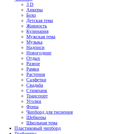
3 D
Анкеры
Бохо
Детская тема
Живность
Кулинария
Мужская тема
Музыка
Надписи
Новогодние
Отдых
Разное
Рамки
Растения
Салфетки
Свадьба
Стимпанк
Транспорт
Уголки
Фоны
Чипборд для тиснения
Шейкеры
Школьная тема
Пластиковый чипборд
Трафареты