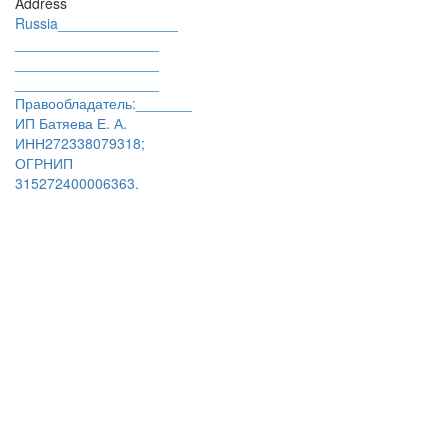
Address
Russia_______________
__________________
__________________
__________________
Правообладатель:_______
ИП Батяева Е. А.
ИНН272338079318;
ОГРНИП
315272400006363.