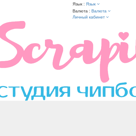
Язык :
Язык
Валюта :
Валюта
Личный кабинет