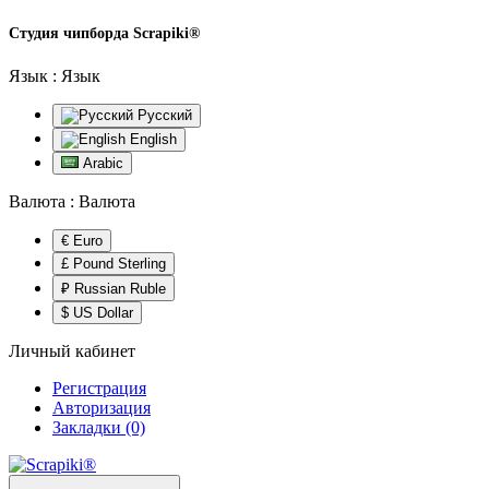
Студия чипборда
Scrapiki®
Язык :
Язык
Русский
English
Arabic
Валюта :
Валюта
€ Euro
£ Pound Sterling
₽ Russian Ruble
$ US Dollar
Личный кабинет
Регистрация
Авторизация
Закладки (0)