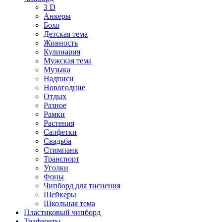
3 D
Анкеры
Бохо
Детская тема
Живность
Кулинария
Мужская тема
Музыка
Надписи
Новогодние
Отдых
Разное
Рамки
Растения
Салфетки
Свадьба
Стимпанк
Транспорт
Уголки
Фоны
Чипборд для тиснения
Шейкеры
Школьная тема
Пластиковый чипборд
Трафареты